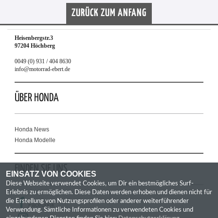
ZURÜCK ZUM ANFANG
Heisenbergstr.3
97204 Höchberg
0049 (0) 931 / 404 8630
info@motorrad-ebert.de
ÜBER HONDA
Honda News
Honda Modelle
FINDEN SIE UNS
EINSATZ VON COOKIES
Diese Webseite verwendet Cookies, um Dir ein bestmögliches Surf-
Erlebnis zu ermöglichen. Diese Daten werden erhoben und dienen nicht für
die Erstellung von Nutzungsprofilen oder anderer weiterführender
Facebook
Verwendung. Sämtliche Informationen zu verwendeten Cookies und